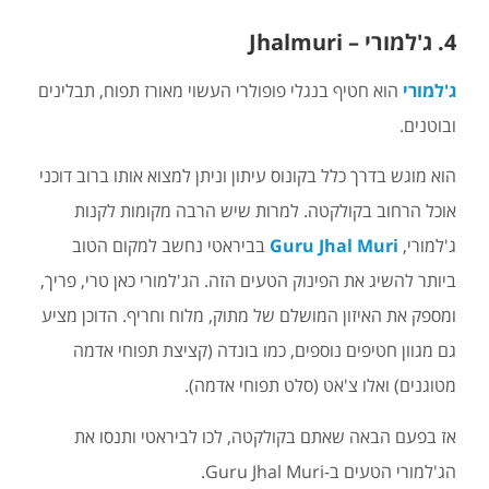
4. ג'למורי – Jhalmuri
ג'למורי
הוא חטיף בנגלי פופולרי העשוי מאורז תפוח, תבלינים
ובוטנים.
הוא מוגש בדרך כלל בקונוס עיתון וניתן למצוא אותו ברוב דוכני
אוכל הרחוב בקולקטה. למרות שיש הרבה מקומות לקנות
ג'למורי,
Guru Jhal Muri
בביראטי נחשב למקום הטוב
ביותר להשיג את הפינוק הטעים הזה. הג'למורי כאן טרי, פריך,
ומספק את האיזון המושלם של מתוק, מלוח וחריף. הדוכן מציע
גם מגוון חטיפים נוספים, כמו בונדה (קציצת תפוחי אדמה
מטוגנים) ואלו צ'אט (סלט תפוחי אדמה).
אז בפעם הבאה שאתם בקולקטה, לכו לביראטי ותנסו את
הג'למורי הטעים ב-Guru Jhal Muri.