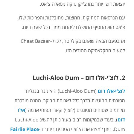
יוצאות דופן יותר כמו צ'יקן טיקה מסאלה צ'אט.
עם הגרסאות המתוקות, חמוצות, מתובלנות והפריכות שלו,
צ'אט הוא החטיף המושלם ליהנות ממנו בכל שעה ביום.
אז בפעם הבאה שאתם בקולקטה, לכו ל-Chaat Bazaar
לטעום מהקלאסיקה ההודית הזו.
2. לוצ'י-אלו דום – Luchi-Aloo Dum
לוצ'י-אלו דום
(Luchi-Aloo Dum) היא מנה בנגלית
מסורתית המוגשת בדרך כלל לארוחת הבוקר. המנה מורכבת
מלחמים שטוחים מטוגנים (לוצ'י) וקארי תפוחי אדמה (
אלו
דום
). בעוד שבמקומות רבים בעיר ניתן להשיג Luchi-Aloo
Dum, ניתן למצוא את הלוצ'י הטובים ביותר ב-
Fairlie Place