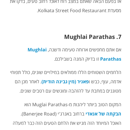
אז בפעם הבאה שאתם במצב רוח לאוכל רחוב טעים, בדקו את
מסעדת Kolkata Street Food Restaurant.
7. Mughlai Parathas
אם אתם מחפשים ארוחה טעימה ודשנה,
Mughlai
Parathas
זו בדיוק המנה בשבילכם.
הלחמים השטוחים הללו ממולאים במילויים שונים, כולל תפוחי
אדמה, עוף, כבש ו
פאניר (מין גבינה הודית)
. לאחר מכן הם
מטוגנים במחבת עד להזהבה ומוגשים עם רטבים שונים.
המקום הטוב ביותר ליהנות מ-Muglai Parathas הוא
הבקתה של אנאדי
ברחוב באנרג'י (Banerjee Road).
האוכל המיוחד הזה מגיש את הלחם הטעים הזה כבר למעלה