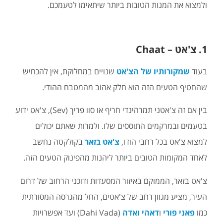
ולמצוא את המנות הטובות ביותר שיתאימו לטעמכם.
1. צ'אט – Chaat
בעוד
שמקורותיו של הצ'אט
שנויים במחלוקת, אין להכחיש
שהחטיף הטעים הזה הוא חלק אהוב מהמטבח ההודי.
בין אם זה צ'אטני תמרהינדי חריף או סוו פריך (Sev), צ'אט ידוע
בטעמים ובמרקמים התוססים שלו. ולמרות שאתם יכולים
למצוא צ'אט בכל רחבי הודו,
צ'אט בזאר
בקולקטה נחשב
לאחד המקומות הטובים ביותר ליהנות מהפינוק הטעים הזה.
צ'אט בזאר, הממוקם באיזור המסעדות ודוכני הרחוב של דרום
העיר, מציע מגוון רחב של צ'אטים, החל מהגרסה המסורתית
כמו
פאני פורי
ו
דאהי ואדה
(Dahi Vada) ועד אפשרויות