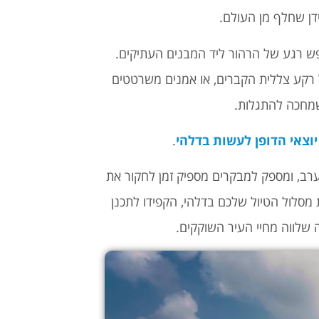
דן שחלף מן העולם.
פש רגע של הרהור ליד המבנים העתיקים.
ל רקע צללית הקברים, או אמנים משרטטים
 שמחכה להתגלות.
וצאי הדופן לעשות בדלהי
.
ותח את זרועותיו לרווחה מ-6:00 בבוקר עד 19:30 בערב, ומספק למבקרים מספיק זמן לחקור את
ת מסלול הטיול שלכם בדלהי, הקפידו לתכנן
 שלווה מחיי העיר השוקקים.