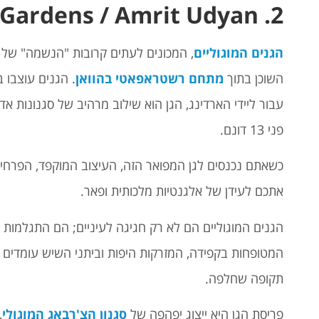
2. Mughal Gardens / Amrit Udyan
הגנים המוגוליים
, המכונים לעתים קרובות "הנשמה" של 
השוכן בתוך
מתחם רשטראפאטי בהוואן
עבור ליידי הארדינג, הגן הוא שילוב מרהיב של סגנונות אדר
פני 13 דונם.
כשאתם נכנסים לגן המפואר הזה, העיצוב המוקפד, הפרחים
אתכם לעידן של אלגנטיות מלכותית ופאר.
הגנים המוגוליים הם לא רק חגיגה לעיניים;
הם התגלמות של
המטופחות בקפידה, המזרקות היפות וביתני השיש עומדים 
תקופה שחלפה.
פריסת הגן היא ייצוג יפהפה של
סגנון הצ'רבאג המוגולי
,