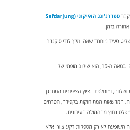
 קבר
ספדרג'ונג האייקוני (Safdarjung
אחורה בזמן.
יט סעיד מוחמד שאה ומלך לודי סיקנדר
גן רחב ידיים זה, שהוקם בתקופת שלטונו המהולל של לודהי במאה ה-15, הוא שילוב מופתי של
ושלווה, ומוחלפת בציוץ הציפורים המתנגן
וח. המדשאות המתוחזקות בקפידה, הפרחים
 מפלט נחוץ מההמולה העירונית.
ה השופעת לא רק מספקות רקע ציורי אלא