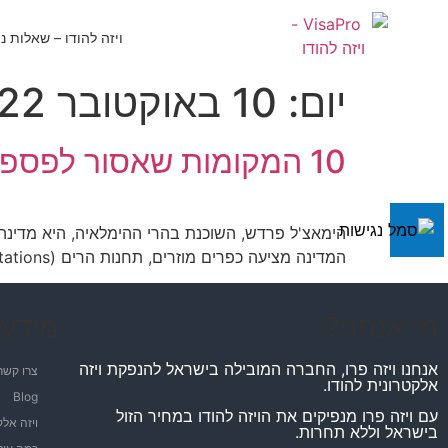
ויזה להודו – שאלות נ
יום:
10 באוקטובר 2022
10 המקומות שאסור לפספס בהימאצ'ל פרדש
הימאצ'ל פרדש, השוכנת בהרי ההימלאיה, היא מדינה
המדינה מציעה כפרים מוזרים, תחנות הרים (Hill Stations), עמקים ירוקים, נופי הרים מושלגים, טבע בתולי ומסלולי טרקים.
מי אנחנו?
מידע 
אנחנו ויזה פרו, החברה המובילה בישראל להנפקת ויזה
צרו קשר
אלקטרונית להודו.
Blog
עם ויזה פרו מנפיקים את הויזה להודו במחיר הזול
ויזה אלק
בישראל וללא תחרות.