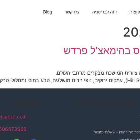
פוצות
ויזה לבריטניה
צרו קשר
Blog
 ציורית המושכת מבקרים מרחבי העולם.
בנוגע לויזה להודו
צרו קשר
sapro.co.il
972506573565 (וואטסא
טרונית להודו – שאלות נפוצות