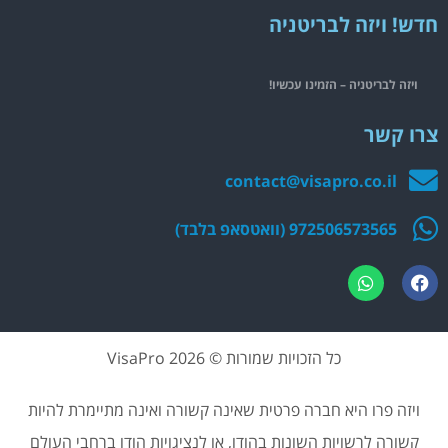
חדש! ויזה לבריטניה
ויזה לבריטניה – הזמינו עכשיו!
צרו קשר
contact@visapro.co.il
972506573565 (וואטסאפ בלבד)
כל הזכויות שמורות © 2026 VisaPro
ויזה פרו היא חברה פרטית שאינה קשורה ואינה מתיימרת להיות
קשורה לרשויות השונות בהודו, או לנציגויות הודו ברחבי העולם