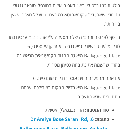
בולטות כמו ברט לי, רישי קאפור, אשה בהונסל, סוראב גנגולי,
נסירודין שאה, דיליפ קומאר וסאירה באנו, טווינקל חאנה ו-שאן
בין היתר.
בנוסף לפרסים וההכרה של המסעדה ע"י ארגונים מוערכים כמו
לונלי פלאנט, נשיונל ג'יאוגרפיק ואמריקן אקספרס, 6
Ballygunge Place היא גם החנות הקמעונאית הראשונה
בהודו שרשמה את כתובתה כסימן מסחרי.
אם אתם מחפשים חווית אוכל בנגלית אותנטית, 6
Ballygunge Place היא בדיוק המקום בשבילכם. אנחנו
מתחייבים שלא תתאכזבו!
סוג המטבח:
הודי (בנגאלי), אסיאתי
כתובת:
6, Dr Amiya Bose Sarani Rd,
Ballygunge Place, Ballygunge, Kolkata,