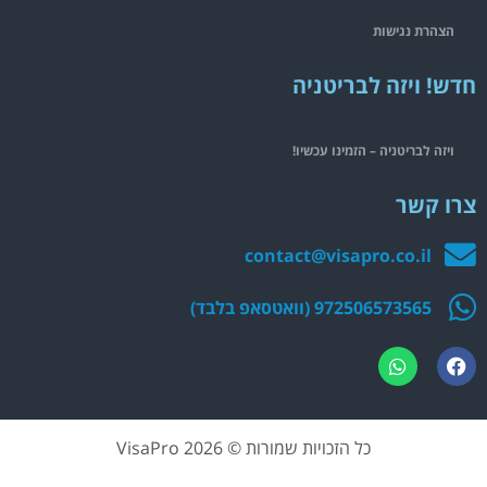
הצהרת נגישות
חדש! ויזה לבריטניה
ויזה לבריטניה – הזמינו עכשיו!
צרו קשר
contact@visapro.co.il
972506573565 (וואטסאפ בלבד)
כל הזכויות שמורות © 2026 VisaPro