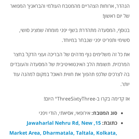
הנהדר, ארוחות הצהריים מהמטבח העולמי והבראנץ' המפואר
של יום ראשון!
בנוסף, המסעדה מתהדרת בשף יפני מומחה שמציג סושי,
סשימי ותפריט יפני שנבחר במיוחד.
את כל זה משלימים נוף מדהים של הבריכה ועצי הדקל בחצר
המרכזית. תשומת הלב האינטואיטיבית של המסעדה והעובדים
בה לצרכים שלכפ תהפוך את חווית האוכל במקום למהנה עוד
יותר.
אז קדימה בקרו ב-ThreeSixtyThree° היום!
סוג המטבח:
אירופאי, אסיאתי, הודי ויפני
כתובת:
15, Jawaharlal Nehru Rd, New
Market Area, Dharmatala, Taltala, Kolkata,