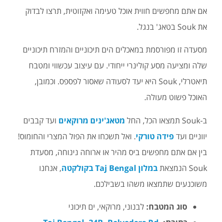
אם אתם מחפשים חווית אוכל טעימה ואקזוטית, תרצו לבדוק
את Souk בטאג' בנגל.
מסעדה זו מפורסמת במאכלים הים תיכוניים והמזרח תיכוניים
שלה ומציעה מסע קולינרי ייחודי. עם עיצוב עכשווי ומטבח
תיאטרלי, Souk היא יעד לסעודה שאסור לפספס. וכמובן,
האוכל פשוט מעולה.
ב-Souk תמצאו הכל, החל
מטאג'ינים מרוקאים
ועד קבבים
יווניים ועד
פידה טורקי
. ואל תשכחו את הפול המצרי והחומוס!
בין אם אתם מחפשים ביס מהיר או ארוחה נינוחה, מסעדת
Souk הנמצאת
במלון Taj Bengal בקולקטה
, אנחנו
משוכנעים שתמצאו משהו בשבילכם.
סוג המטבח:
לבנוני, מרוקאי, ים תיכוני