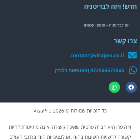
חדש! ויזה לבריטניה
ויזה לבריטניה – הזמינו עכשיו!
צרו קשר
contact@visapro.co.il
972506573565 (וואטסאפ בלבד)
כל הזכויות שמורות © 2026 VisaPro
ויזה פרו היא חברה פרטית שאינה קשורה ואינה מתיימרת להיות
קשורה לרשויות השונות בהודו, או לנציגויות הודו ברחבי העולם