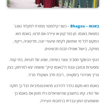
באגסו – Bhagsu
– כשני קילומטר ממזרח למקלוד גאנג'
נמצאת באגסו. מן כפר קטן או עיירה אם תרצו. באגסו הוא
המקום לכל מי שחושק לקחת שיעורי יוגה, מדיטציה, ריקוד,
מוזיקה, בישול ואפילו הכנת תכשיטים.
הנוף הנשקף מסביב עוצר נשימה, שפע של חנויות, בתי קפה
ומסעדות וכמובן עוגת ה"באגסו קייק" ששמה יצא למרחוק: בצק
פריך מפירורי ביסקוויט , ריבת חלב ושוקולד מריר.
באגסו הוא מקום נהדר להירגע מהאינטנסיביות הכל כך חזקה
של הודו. קחו בחשבון שהישראלים גילו מזמן את באגסו כך
ששומעים המון עברית ברחובות העיירה.