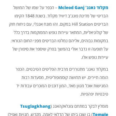
מקלוד גאנג' Mcleod Ganj
– הכפר על שמו של המושל
הבריטי של מדינת פונג'ב דיוויד מקלוד. בשנת 1848 הקימו
הבריטים Hill Station במקום. זהו מונח אנגלי, עם ניחוח חזק
של קולוניאליות, המתאר עיירות נופש הממוקמות בדרך כלל
במקומות גבוהים, אליהם נמלטו הבריטים מפני החום הנוראי.
על תופעה זו נדבר אולי בהמשך בפרק שיספר את סיפורן של
עיירות נופש אלו.
במקלוד גאנג' מתגוררים מרבית הפליטים הטיבטים. הכפר
הומה תיירים. יש תחושה קוסמופוליטית, מסעדות רבות
המגישות אוכל מגוון מאד, המון דוכנים המוכרים עבודות יד
טיבטיות יפהפיות.
מומלץ לבקר במתחם צוגלאקהאנג (
Tsuglagkhang
Temple
) בו שוכן ביתו של הדלאי לאמה, מקדש, חנויות ואפילו